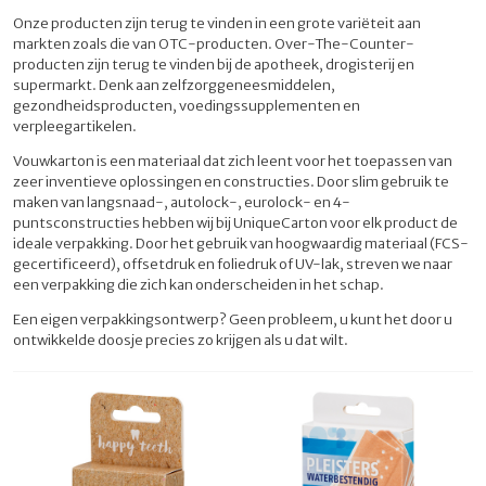
Onze producten zijn terug te vinden in een grote variëteit aan
markten zoals die van OTC-producten. Over-The-Counter-
producten zijn terug te vinden bij de apotheek, drogisterij en
supermarkt. Denk aan zelfzorggeneesmiddelen,
gezondheidsproducten, voedingssupplementen en
verpleegartikelen.
Vouwkarton is een materiaal dat zich leent voor het toepassen van
zeer inventieve oplossingen en constructies. Door slim gebruik te
maken van langsnaad-, autolock-, eurolock- en 4-
puntsconstructies hebben wij bij UniqueCarton voor elk product de
ideale verpakking. Door het gebruik van hoogwaardig materiaal (FCS-
gecertificeerd), offsetdruk en foliedruk of UV-lak, streven we naar
een verpakking die zich kan onderscheiden in het schap.
Een eigen verpakkingsontwerp? Geen probleem, u kunt het door u
ontwikkelde doosje precies zo krijgen als u dat wilt.