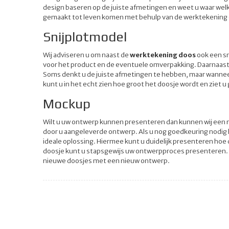
design baseren op de juiste afmetingen en weet u waar welk
gemaakt tot leven komen met behulp van de werktekening
Snijplotmodel
Wij adviseren u om naast de
werktekening doos
ook een sn
voor het product en de eventuele omverpakking. Daarnaast
Soms denkt u de juiste afmetingen te hebben, maar wanneer 
kunt u in het echt zien hoe groot het doosje wordt en ziet u g
Mockup
Wilt u uw ontwerp kunnen presenteren dan kunnen wij een m
door u aangeleverde ontwerp. Als u nog goedkeuring nodig
ideale oplossing. Hiermee kunt u duidelijk presenteren ho
doosje kunt u stapsgewijs uw ontwerpproces presenteren. 
nieuwe doosjes met een nieuw ontwerp.