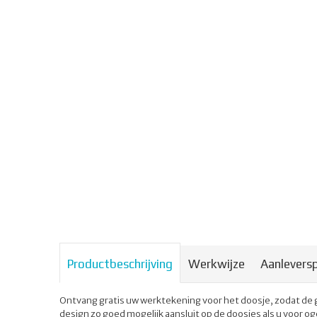
Productbeschrijving
Werkwijze
Aanleversp
Ontvang gratis uw werktekening voor het doosje, zodat de 
design zo goed mogelijk aansluit op de doosjes als u voor 