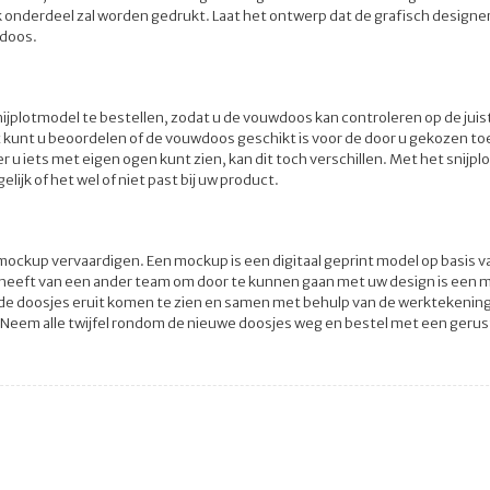
 onderdeel zal worden gedrukt. Laat het ontwerp dat de grafisch designe
 doos.
ijplotmodel te bestellen, zodat u de vouwdoos kan controleren op de jui
 kunt u beoordelen of de vouwdoos geschikt is voor de door u gekozen to
u iets met eigen ogen kunt zien, kan dit toch verschillen. Met het snijp
elijk of het wel of niet past bij uw product.
ockup vervaardigen. Een mockup is een digitaal geprint model op basis v
 heeft van een ander team om door te kunnen gaan met uw design is een
e de doosjes eruit komen te zien en samen met behulp van de werktekening
Neem alle twijfel rondom de nieuwe doosjes weg en bestel met een gerus