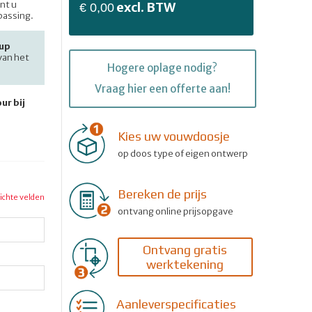
nt u
excl. BTW
€ 0,00
passing.
up
 van het
Hogere oplage nodig?
Vraag hier een offerte aan!
ur bij
Kies uw vouwdoosje
op doos type of eigen ontwerp
Bereken de prijs
lichte velden
ontvang online prijsopgave
Ontvang gratis
werktekening
Aanleverspecificaties