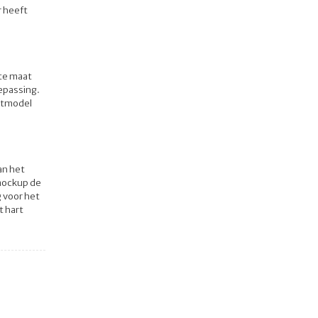
r heeft
ste maat
epassing.
lotmodel
an het
 mockup de
 voor het
t hart