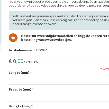
maat voor uw product en de eventuele omverpakking. Daarnaast ku
beoordelen of de vouwdoos geschikt is voor de door u gekozen toe
Wilt u uw ontwerp kunnen presenteren dan kunnen wij een
mock
vervaardigen. Een
mockup
is een digitaal geprint model op basis
door u aangeleverde ontwerp.
Bestel nu twee snijplotmodellen en krijg de kosten reto
bestelling van uw vouwdoosjes.
Artikelnummer:
U2000A
€ 0,00
excl. BTW
* Verp
Lengte (mm)
Breedte (mm)
Hoogte (mm)