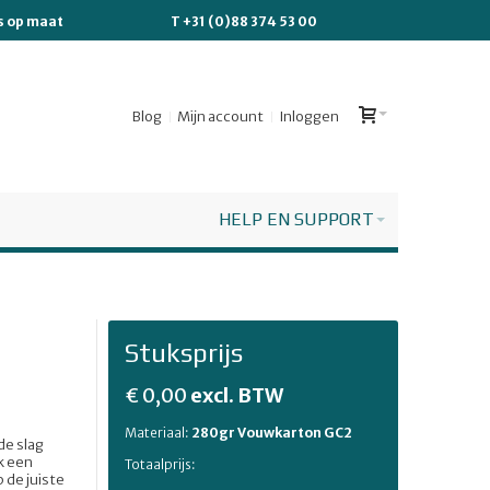
es op maat
T +31 (0)88 374 53 00
Blog
Mijn account
Inloggen
HELP EN SUPPORT
Stuksprijs
€ 0,00
excl. BTW
Materiaal:
280gr Vouwkarton GC2
de slag
k een
Totaalprijs:
 de juiste