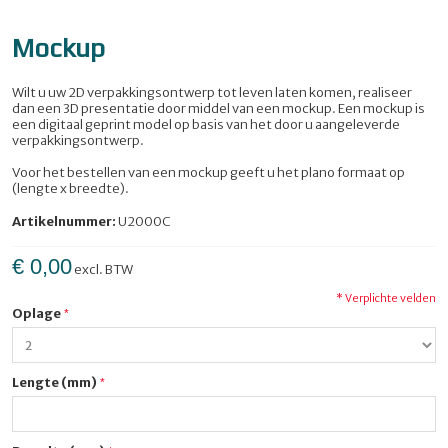
Mockup
Wilt u uw 2D verpakkingsontwerp tot leven laten komen, realiseer
dan een 3D presentatie door middel van een mockup. Een mockup is
een digitaal geprint model op basis van het door u aangeleverde
verpakkingsontwerp.
Voor het bestellen van een mockup geeft u het plano formaat op
(lengte x breedte).
Artikelnummer:
U2000C
€ 0,00
excl. BTW
* Verplichte velden
Oplage
Lengte (mm)