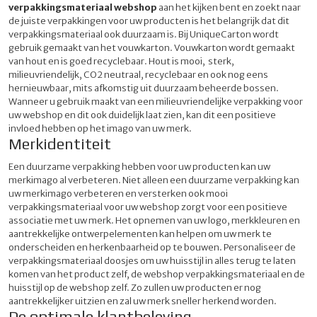
verpakkingsmateriaal webshop
aan het kijken bent en zoekt naar
de juiste verpakkingen voor uw producten is het belangrijk dat dit
verpakkingsmateriaal ook duurzaam is. Bij UniqueCarton wordt
gebruik gemaakt van het vouwkarton. Vouwkarton wordt gemaakt
van hout en is goed recyclebaar. Hout is mooi, sterk,
milieuvriendelijk, CO2 neutraal, recyclebaar en ook nog eens
hernieuwbaar, mits afkomstig uit duurzaam beheerde bossen.
Wanneer u gebruik maakt van een milieuvriendelijke verpakking voor
uw webshop en dit ook duidelijk laat zien, kan dit een positieve
invloed hebben op het imago van uw merk.
Merkidentiteit
Een duurzame verpakking hebben voor uw producten kan uw
merkimago al verbeteren. Niet alleen een duurzame verpakking kan
uw merkimago verbeteren en versterken ook mooi
verpakkingsmateriaal voor uw webshop zorgt voor een positieve
associatie met uw merk. Het opnemen van uw logo, merkkleuren en
aantrekkelijke ontwerpelementen kan helpen om uw merk te
onderscheiden en herkenbaarheid op te bouwen. Personaliseer de
verpakkingsmateriaal doosjes om uw huisstijl in alles terug te laten
komen van het product zelf, de webshop verpakkingsmateriaal en de
huisstijl op de webshop zelf. Zo zullen uw producten er nog
aantrekkelijker uitzien en zal uw merk sneller herkend worden.
De optimale klantbeleving