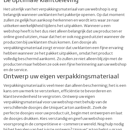
Het uiterlijk van het verpakkingsmateriaal van uw webshop is erg
belangrijk wanneer uw klanten het pakketje openen. Op dat moment
zullen ze gelijk hun aankoop herkennen en wordt iets waar ze naar
uitkeken werkelijkheid tijdens het uitpakken. Wanneer u een
webshop heeft is het dus niet alleen belangrijk dat uw producten er
online goed uitzien, maar dat het er ook nog goed uitziet wanneer de
producten bij uw klanten thuis komen. Een doosje als
verpakkingsmateriaal zorgt ervoor dat uw klanten een fijne ervaring
hebben wanneer ze het pakket uitpakken, omdat het product
volledig beschermd aankomt. Zo zullen ze niet alleen blij zijn met de
producten maar hebben ze ook een fijne herinnering aan uw webshop
en de service.
Ontwerp uw eigen verpakkingsmateriaal
Verpakkingsmateriaal is veel meer dan alleen bescherming; het is een
kans om uw merk te versterken, efficiëntie te bevorderen en
klanttevredenheid te vergroten. Ontwerp uw eigen
verpakkingsmateriaal voor uw webshop met behulp van de
verschillende doosjes die UniqueCarton aanbiedt. Zoek de
perfecte
doosjes
voor uw product uit, begin met ontwerpen en laat
de doosjes drukken. Kies verstandig en geef uw webshop een
voorsprong in de competitieve e-commerce wereld. Nog hulp nodig
bij het bepalen van het
juiste ontwerp
? UniqueCarton helpt u graag