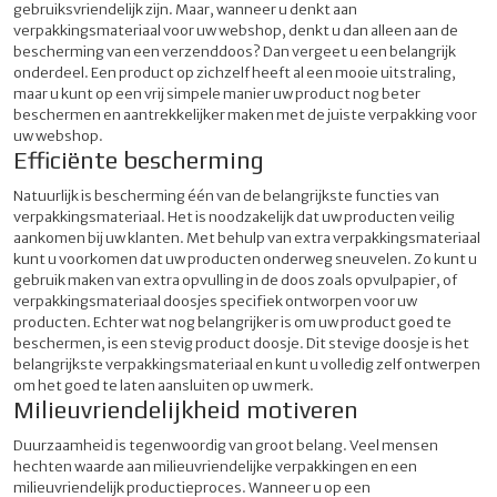
gebruiksvriendelijk zijn. Maar, wanneer u denkt aan
verpakkingsmateriaal voor uw webshop, denkt u dan alleen aan de
bescherming van een verzenddoos? Dan vergeet u een belangrijk
onderdeel. Een product op zichzelf heeft al een mooie uitstraling,
maar u kunt op een vrij simpele manier uw product nog beter
beschermen en aantrekkelijker maken met de juiste verpakking voor
uw webshop.
Efficiënte bescherming
Natuurlijk is bescherming één van de belangrijkste functies van
verpakkingsmateriaal. Het is noodzakelijk dat uw producten veilig
aankomen bij uw klanten. Met behulp van extra verpakkingsmateriaal
kunt u voorkomen dat uw producten onderweg sneuvelen. Zo kunt u
gebruik maken van extra opvulling in de doos zoals opvulpapier, of
verpakkingsmateriaal doosjes specifiek ontworpen voor uw
producten. Echter wat nog belangrijker is om uw product goed te
beschermen, is een stevig product doosje. Dit stevige doosje is het
belangrijkste verpakkingsmateriaal en kunt u volledig zelf ontwerpen
om het goed te laten aansluiten op uw merk.
Milieuvriendelijkheid motiveren
Duurzaamheid is tegenwoordig van groot belang. Veel mensen
hechten waarde aan milieuvriendelijke verpakkingen en een
milieuvriendelijk productieproces. Wanneer u op een