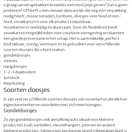
u graag uw versgebakken brownies een mooi jasje geven? Dat is geen
probleem! Of heeft u een nieuwe skincare lijn die nog een verpakking
nodig heeft, mooie sieraden, bonbons, doosjes voor food of non-
food, vouwkarton is voor elk product toepasbaar.
Vouwkarton is veelzijdig en duurzaam. Door de flexibiliteit biedt
vouwkarton mogelijkheden voor creatieve vormgeving en daarmee
een goede presentatie in het schap. Het is aantrekkelijk, perfect
bedrukbaar, stevig, vormvast en te gebruiken voor verschillende
soorten doosjes die u kunt maken.
gondeldoosjes
sleeves
hangdoosjes
1-2-3 duwbodem
autolock
klepsluiting
Soorten doosjes
Er zijn veel verschillende soorten doosjes van vouw karton die elk hun
eigen kenmerken en voordelen met zich mee brengen.
Gondeldoosjes
Zo zijn gondeldoosjes ook wel pillowpacks ideaal voor kleinere
producten zoals oorbellen, sleutelhangers, pennen en andere
kleinere producten. Samen met een beetje opvul crêpepapier kunt u