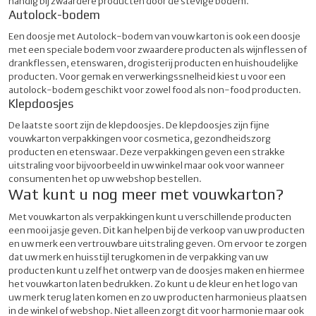
handig bij zwaardere producten door de stevige bodem.
Autolock-bodem
Een doosje met Autolock-bodem van vouw karton is ook een doosje
met een speciale bodem voor zwaardere producten als wijnflessen of
drankflessen, etenswaren, drogisterij producten en huishoudelijke
producten. Voor gemak en verwerkingssnelheid kiest u voor een
autolock-bodem geschikt voor zowel food als non-food producten.
Klepdoosjes
De laatste soort zijn de klepdoosjes. De klepdoosjes zijn fijne
vouwkarton verpakkingen voor cosmetica, gezondheidszorg
producten en etenswaar. Deze verpakkingen geven een strakke
uitstraling voor bijvoorbeeld in uw winkel maar ook voor wanneer
consumenten het op uw webshop bestellen.
Wat kunt u nog meer met vouwkarton?
Met vouwkarton als verpakkingen kunt u verschillende producten
een mooi jasje geven. Dit kan helpen bij de verkoop van uw producten
en uw merk een vertrouwbare uitstraling geven. Om ervoor te zorgen
dat uw merk en huisstijl terugkomen in de verpakking van uw
producten kunt u zelf het ontwerp van de doosjes maken en hiermee
het vouwkarton laten bedrukken. Zo kunt u de kleur en het logo van
uw merk terug laten komen en zo uw producten harmonieus plaatsen
in de winkel of webshop. Niet alleen zorgt dit voor harmonie maar ook