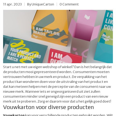
11 apr. 2023
By
UniqueCarton
0 Comment
Start u net met uw eigen webshop of winkel? Dan is het belangrijk dat
de producten mooi gepresenteerd worden. Consumenten moeten
vertrouwen hebben in uw merk en product. De verpakking van het
product kan wonderen doen voor de uitstraling van het product en
dat kan meteen helpen met de perceptie van de consument naar uw
nieuwe merk. Wanneer iets er ongeorganiseerd uit ziet zullen
consumenten minder snel geneigd zijn een product van een nieuw
merk uit te proberen. Zorg er daarom voor dat u het gelijk goed doet!
Vouwkarton voor diverse producten
Vouwkarton
kan voor verschillende producten gebruikt worden. Wilt