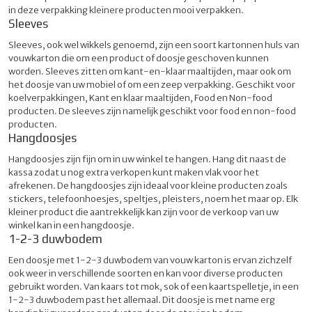
in deze verpakking kleinere producten mooi verpakken.
Sleeves
Sleeves, ook wel wikkels genoemd, zijn een soort kartonnen huls van
vouwkarton die om een product of doosje geschoven kunnen
worden. Sleeves zitten om kant-en-klaar maaltijden, maar ook om
het doosje van uw mobiel of om een zeep verpakking. Geschikt voor
koelverpakkingen, Kant en klaar maaltijden, Food en Non-food
producten. De sleeves zijn namelijk geschikt voor food en non-food
producten.
Hangdoosjes
Hangdoosjes zijn fijn om in uw winkel te hangen. Hang dit naast de
kassa zodat u nog extra verkopen kunt maken vlak voor het
afrekenen. De hangdoosjes zijn ideaal voor kleine producten zoals
stickers, telefoonhoesjes, speltjes, pleisters, noem het maar op. Elk
kleiner product die aantrekkelijk kan zijn voor de verkoop van uw
winkel kan in een hangdoosje.
1-2-3 duwbodem
Een doosje met 1-2-3 duwbodem van vouw karton is ervan zichzelf
ook weer in verschillende soorten en kan voor diverse producten
gebruikt worden. Van kaars tot mok, sok of een kaartspelletje, in een
1-2-3 duwbodem past het allemaal. Dit doosje is met name erg