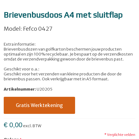
Brievenbusdoos A4 met sluitflap
Model: Fefco 0427
Extra informatie:
Brievenbusdozen van golfkarton beschermen jouw producten
optimaal en zijn 100% recyclebaar. Je bespaart op de verzendkosten
omdat de verzendverpakking gewoon door de brievenbus past.
Geschikt voor o.a.:
Geschikt voor het verzenden van kleine producten die door de
brievenbus passen. Ook verkrijgbaar met in A5 formaat.
Artikelnummer:
U20205
Gratis Werktekening
€ 0,00
excl. BTW
* Verplichte velden