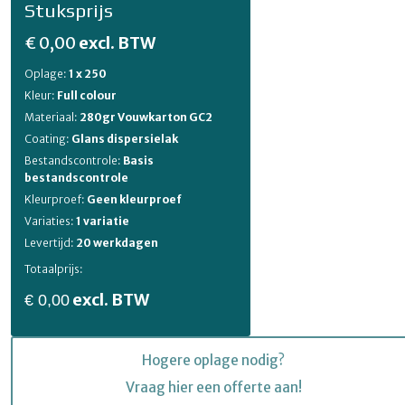
Stuksprijs
€ 0,00
excl. BTW
Oplage:
1 x 250
Kleur:
Full colour
Materiaal:
280gr Vouwkarton GC2
Coating:
Glans dispersielak
Bestandscontrole:
Basis
bestandscontrole
Kleurproef:
Geen kleurproef
Variaties:
1 variatie
Levertijd:
20 werkdagen
Totaalprijs:
excl. BTW
€ 0,00
Hogere oplage nodig?
Vraag hier een offerte aan!