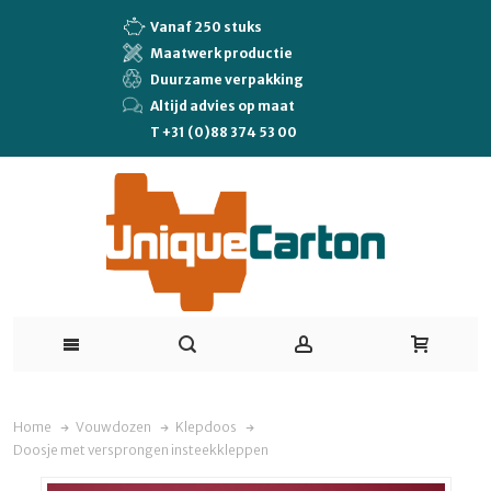
Vanaf 250 stuks
Maatwerk productie
Duurzame verpakking
Altijd advies op maat
T +31 (0)88 374 53 00
Home
Vouwdozen
Klepdoos
Doosje met versprongen insteekkleppen