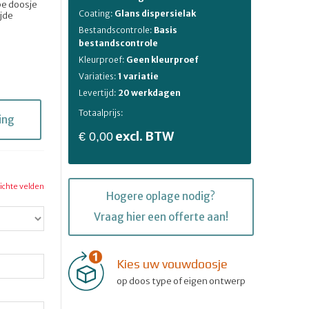
ype doosje
Coating:
Glans dispersielak
ijde
Bestandscontrole:
Basis
bestandscontrole
Kleurproef:
Geen kleurproef
Variaties:
1 variatie
Levertijd:
20 werkdagen
Totaalprijs:
ing
excl. BTW
€ 0,00
lichte velden
Hogere oplage nodig?
Vraag hier een offerte aan!
Kies uw vouwdoosje
op doos type of eigen ontwerp