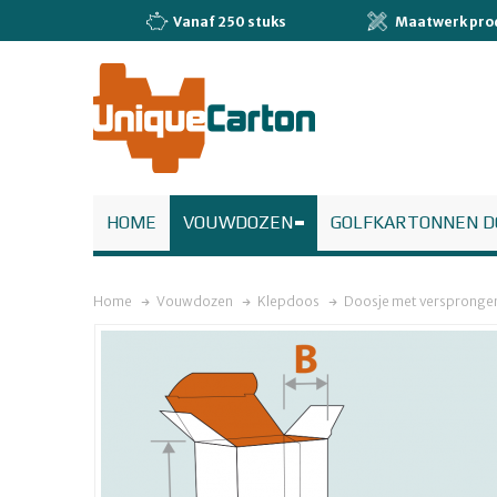
Vanaf 250 stuks
Maatwerk pro
HOME
VOUWDOZEN
GOLFKARTONNEN D
Home
Vouwdozen
Klepdoos
Doosje met verspronge