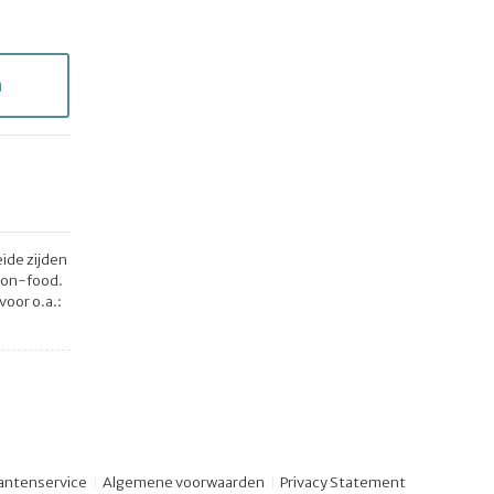
n
eide zijden
 non-food.
voor o.a.:
antenservice
Algemene voorwaarden
Privacy Statement