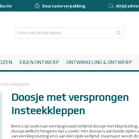
ductie
Duurzame verpakking
Altijd advi
OZEN
EIGEN ONTWERP
ONTWIKKELING & ONTWERP
n insteekkleppen
Doosje met versprongen
insteekkleppen
Bent u op zoek naar een langsnaad verlijmd doosje met klepsluiting, 
doosje wellicht hetgeen dat u zoekt. Het doosje is aan beide zijden 
van een klepsluiting en is aan één zijde verlijmd. Daarnaast wordt di