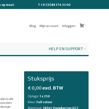
es op maat
T +31 (0)88 374 53 00
Blog
Mijn account
Inloggen
HELP EN SUPPORT
Stuksprijs
€ 0,00
excl. BTW
Oplage:
1 x 250
dan is dit
Kleur:
Full colour
voorzien
t doosje
Materiaal:
280gr Vouwkarton GC2