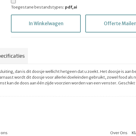
Toegestane bestandstypes:
pdf,ai
In Winkelwagen
Offerte Maile
ecificaties
uiting, dan is dit doosje wellicht hetgeen dat u zoekt. Het doosje is aan b
aarnaast wordt dit doosje voor allerlei doeleinden gebruikt, zowel food als
enst kan de doos aan één zijde voorzien worden van een venster. Geschikt 
l ons
Over Ons
Kl