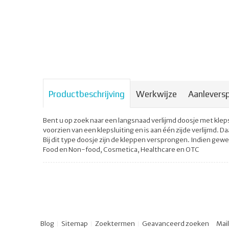
Productbeschrijving
Werkwijze
Aanleversp
Bent u op zoek naar een langsnaad verlijmd doosje met klepsl
voorzien van een klepsluiting en is aan één zijde verlijmd. D
Bij dit type doosje zijn de kleppen versprongen. Indien gew
Food en Non-food, Cosmetica, Healthcare en OTC
Blog
Sitemap
Zoektermen
Geavanceerd zoeken
Mai