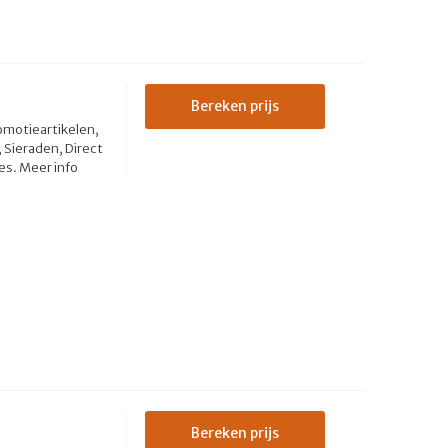
Bereken prijs
omotieartikelen,
Sieraden, Direct
es.
Meer info
Bereken prijs