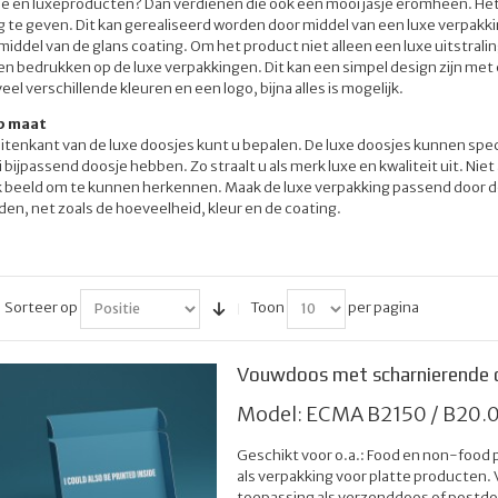
e en luxeproducten? Dan verdienen die ook een mooi jasje eromheen. Het
g te geven. Dit kan gerealiseerd worden door middel van een luxe verpakk
 middel van de glans coating. Om het product niet alleen een luxe uitstrali
en bedrukken op de luxe verpakkingen. Dit kan een simpel design zijn met
eel verschillende kleuren en een logo, bijna alles is mogelijk.
p maat
uitenkant van de luxe doosjes kunt u bepalen. De luxe doosjes kunnen sp
bijpassend doosje hebben. Zo straalt u als merk luxe en kwaliteit uit. Niet
jk beeld om te kunnen herkennen. Maak de luxe verpakking passend door d
en, net zoals de hoeveelheid, kleur en de coating.
Sorteer op
Toon
per pagina
Vouwdoos met scharnierende 
Model: ECMA B2150 / B20.0
Geschikt voor o.a.: Food en non-food 
als verpakking voor platte producten. 
toepassing als verzenddoos of postdo