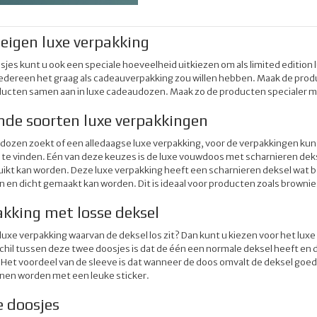
eigen luxe verpakking
sjes kunt u ook een speciale hoeveelheid uitkiezen om als limited edition
edereen het graag als cadeauverpakking zou willen hebben. Maak de produ
ducten samen aan in luxe cadeaudozen. Maak zo de producten specialer 
ende soorten luxe verpakkingen
dozen zoekt of een alledaagse luxe verpakking, voor de verpakkingen kun
te vinden. Eén van deze keuzes is de luxe vouwdoos met scharnieren deksel
kt kan worden. Deze luxe verpakking heeft een scharnieren deksel wat be
 en dicht gemaakt kan worden. Dit is ideaal voor producten zoals brownie
akking met losse deksel
 luxe verpakking waarvan de deksel los zit? Dan kunt u kiezen voor het l
chil tussen deze twee doosjes is dat de één een normale deksel heeft en d
Het voordeel van de sleeve is dat wanneer de doos omvalt de deksel goed va
nen worden met een leuke sticker.
e doosjes