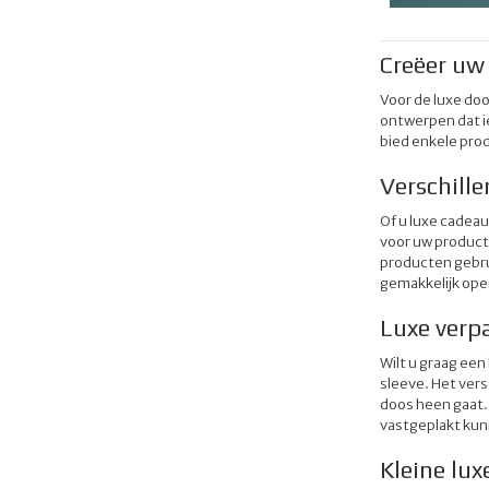
Creëer uw 
Voor de luxe doo
ontwerpen dat i
bied enkele pro
Verschill
Of u luxe cadeau
voor uw product 
producten gebrui
gemakkelijk open
Luxe verp
Wilt u graag een
sleeve. Het vers
doos heen gaat. 
vastgeplakt kun
Kleine lux