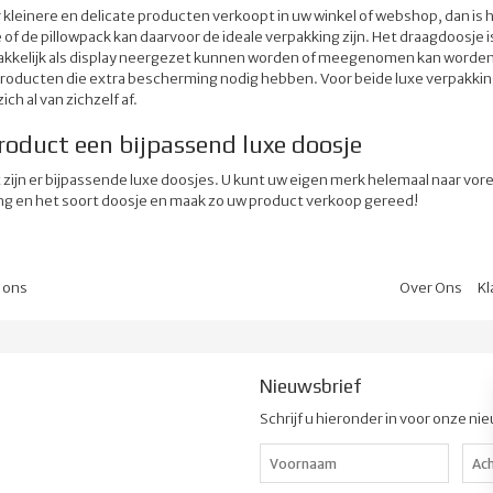
leinere en delicate producten verkoopt in uw winkel of webshop, dan is h
of de pillowpack kan daarvoor de ideale verpakking zijn. Het draagdoosje i
kkelijk als display neergezet kunnen worden of meegenomen kan worden. H
producten die extra bescherming nodig hebben. Voor beide luxe verpakking
ich al van zichzelf af.
roduct een bijpassend luxe doosje
 zijn er bijpassende luxe doosjes. U kunt uw eigen merk helemaal naar vor
ing en het soort doosje en maak zo uw product verkoop gereed!
l ons
Over Ons
Kl
Nieuwsbrief
Schrijf u hieronder in voor onze ni