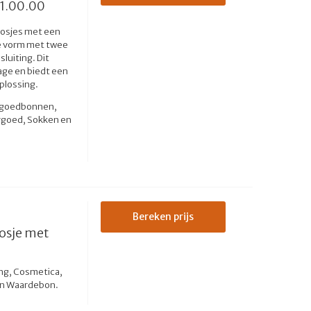
1.00.00
oosjes met een
e vorm met twee
sluiting. Dit
ge en biedt een
plossing.
Tegoedbonnen,
ergoed, Sokken en
Bereken prijs
osje met
ng, Cosmetica,
en Waardebon.