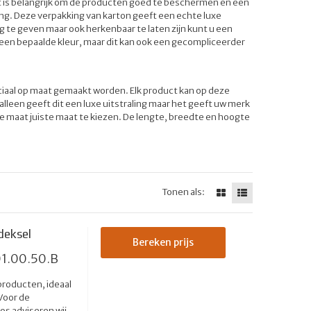
 is belangrijk om de producten goed te beschermen en een
ing. Deze verpakking van karton geeft een echte luxe
ng te geven maar ook herkenbaar te laten zijn kunt u een
 een bepaalde kleur, maar dit kan ook een gecompliceerder
eciaal op maat gemaakt worden. Elk product kan op deze
 alleen geeft dit een luxe uitstraling maar het geeft uw merk
e maat juiste maat te kiezen. De lengte, breedte en hoogte
Tonen als:
deksel
Bereken prijs
1.00.50.B
producten, ideaal
Voor de
os adviseren wij