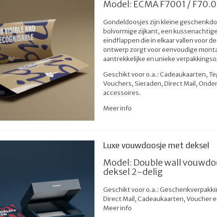
Model: ECMA F7001 / F70.0
Gondeldoosjes zijn kleine geschenkd
bolvormige zijkant, een kussenachtig
eindflappen die in elkaar vallen voor de 
ontwerp zorgt voor eenvoudige monta
aantrekkelijke en unieke verpakkingso
Geschikt voor o.a.: Cadeaukaarten, 
Vouchers, Sieraden, Direct Mail, Ond
accessoires.
Meer info
Luxe vouwdoosje met deksel
Model: Double wall vouwdo
deksel 2-delig
Geschikt voor o.a.: Geschenkverpakki
Direct Mail, Cadeaukaarten, Voucher 
Meer info