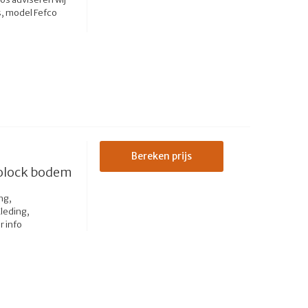
s, model Fefco
Bereken prijs
tolock bodem
ng,
leding,
 info