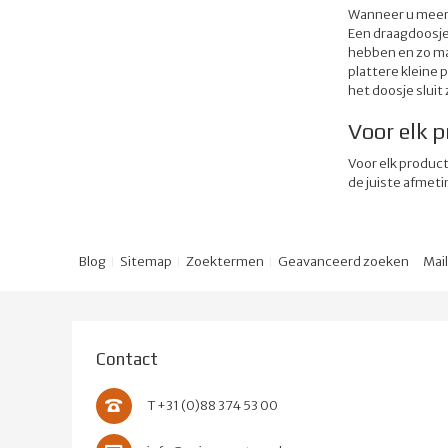
Wanneer u meer k
Een draagdoosje 
hebben en zo ma
plattere kleine 
het doosje sluit z
Voor elk p
Voor elk product
de juiste afmet
Blog
Sitemap
Zoektermen
Geavanceerd zoeken
Mai
Contact
T +31 (0)88 374 53 00