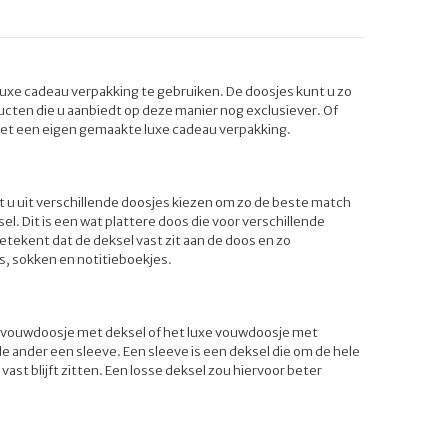
 luxe cadeau verpakking te gebruiken. De doosjes kunt u zo
cten die u aanbiedt op deze manier nog exclusiever. Of
met een eigen gemaakte luxe cadeau verpakking.
t u uit verschillende doosjes kiezen om zo de beste match
. Dit is een wat plattere doos die voor verschillende
tekent dat de deksel vast zit aan de doos en zo
s, sokken en notitieboekjes.
uxe vouwdoosje met deksel of het luxe vouwdoosje met
e ander een sleeve. Een sleeve is een deksel die om de hele
st blijft zitten. Een losse deksel zou hiervoor beter