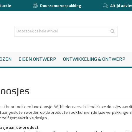
ductie
Duurzame verpakking
Altijd advi
OZEN
EIGEN ONTWERP
ONTWIKKELING & ONTWERP
oosjes
uct hoort ook een luxe doosje. Wij bieden verschillende luxe doosjes aan 
t aangesloten worden op de producten ook kunnen de luxe verpakkingen 
 zelf gemaakt luxe design.
jasje aan uw product