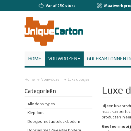
Vanaf 250 stuks
Maatwerk pro
HOME
VOUWDOZEN
GOLFKARTONNEN D
Home
Vouwdozen
Luxe doosjes
Luxe d
Categorieën
Alle doos types
Bij een luxeprod
maat kan perfec
Klepdoos
producten in een
Doosjes met autolock bodem
Geef een mooi 
Doosjes met Zweedse bodem