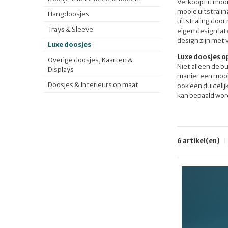
Verkoopt u mooi
mooie uitstralin
Hangdoosjes
uitstraling door
Trays & Sleeve
eigen design lat
design zijn met v
Luxe doosjes
Luxe doosjes o
Overige doosjes, Kaarten &
Niet alleen de b
Displays
manier een mooi 
Doosjes & Interieurs op maat
ook een duideli
kan bepaald word
6 artikel(en)