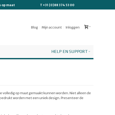
es op maat
T +31 (0)88 374 53 00
Blog
Mijn account
Inloggen
HELP EN SUPPORT
die volledig op maat gemaakt kunnen worden. Niet alleen de
bedrukt worden met een uniek design. Presenteer de